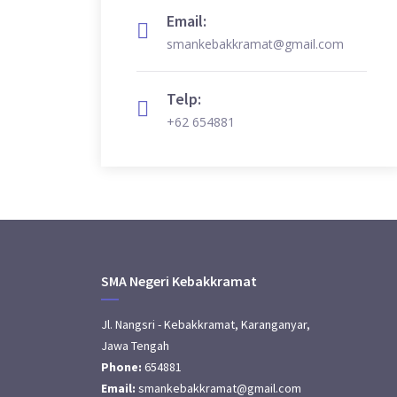
Email:
smankebakkramat@gmail.com
Telp:
+62 654881
SMA Negeri Kebakkramat
Jl. Nangsri - Kebakkramat, Karanganyar,
Jawa Tengah
Phone:
654881
Email:
smankebakkramat@gmail.com