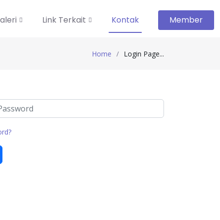
aleri
Link Terkait
Kontak
Member
Home
Login Page...
ord?